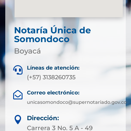
Notaría Única de
Somondoco
Boyacá
Líneas de atención:

(+57) 3138260735
Correo electrónico:

unicasomondoco@supernotariado.gov.co
Dirección:

Carrera 3 No. 5 A - 49