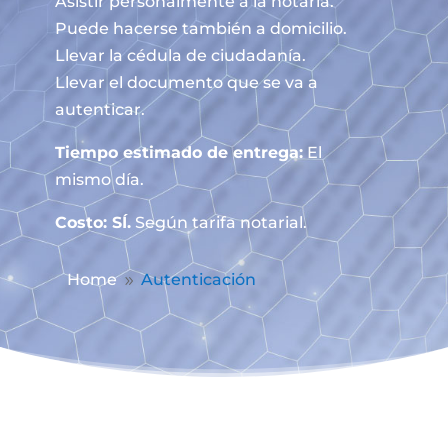
Asistir personalmente a la notaría.
Puede hacerse también a domicilio.
Llevar la cédula de ciudadanía.
Llevar el documento que se va a
autenticar.
Tiempo estimado de entrega:
El
mismo día.
Costo: SÍ.
Según tarifa notarial.
Home
Autenticación
9