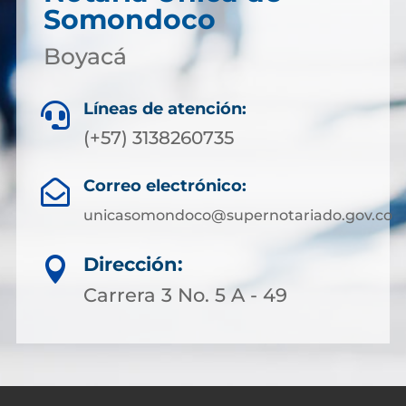
Somondoco
Boyacá
Líneas de atención:

(+57) 3138260735
Correo electrónico:

unicasomondoco@supernotariado.gov.co
Dirección:

Carrera 3 No. 5 A - 49