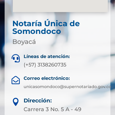
Notaría Única de
Somondoco
Boyacá
Líneas de atención:

(+57) 3138260735
Correo electrónico:

unicasomondoco@supernotariado.gov.co
Dirección:

Carrera 3 No. 5 A - 49