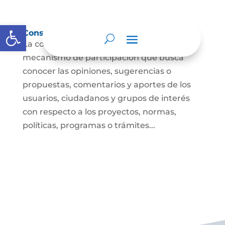
Abrir barra de herramientas
Consulta ciudadana
La consulta a la ciudadanía es un
mecanismo de participación que busca
conocer las opiniones, sugerencias o
propuestas, comentarios y aportes de los
usuarios, ciudadanos y grupos de interés
con respecto a los proyectos, normas,
políticas, programas o trámites...