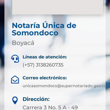
Notaría Única de
Somondoco
Boyacá
Líneas de atención:

(+57) 3138260735
Correo electrónico:

unicasomondoco@supernotariado.gov.co
Dirección:

Carrera 3 No. 5 A - 49