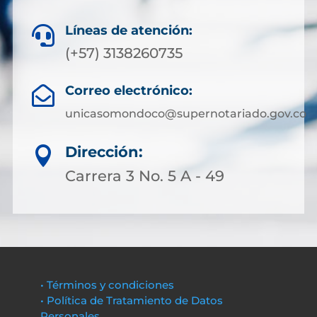
Líneas de atención:

(+57) 3138260735
Correo electrónico:

unicasomondoco@supernotariado.gov.co
Dirección:

Carrera 3 No. 5 A - 49
• Términos y condiciones
• Política de Tratamiento de Datos
Personales