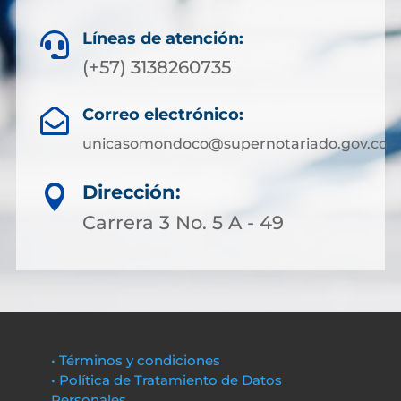
Líneas de atención:

(+57) 3138260735
Correo electrónico:

unicasomondoco@supernotariado.gov.co
Dirección:

Carrera 3 No. 5 A - 49
• Términos y condiciones
• Política de Tratamiento de Datos
Personales