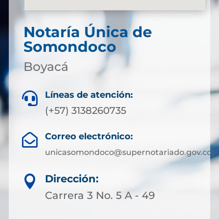
Notaría Única de
Somondoco
Boyacá
Líneas de atención:

(+57) 3138260735
Correo electrónico:

unicasomondoco@supernotariado.gov.co
Dirección:

Carrera 3 No. 5 A - 49