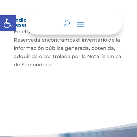
Abrir barra de herramientas
Índice de información clasificada y
reservada
En el Índice de Información Clasificada y
Reservada encontramos el inventario de la
información pública generada, obtenida,
adquirida o controlada por la Notaría Única
de Somondoco.