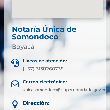
Notaría Única de
Somondoco
Boyacá
Líneas de atención:

(+57) 3138260735
Correo electrónico:

unicasomondoco@supernotariado.gov.co
Dirección:
