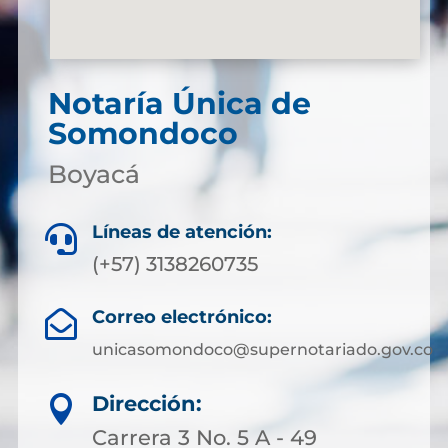
Notaría Única de
Somondoco
Boyacá
Líneas de atención:

(+57) 3138260735
Correo electrónico:

unicasomondoco@supernotariado.gov.co
Dirección:

Carrera 3 No. 5 A - 49