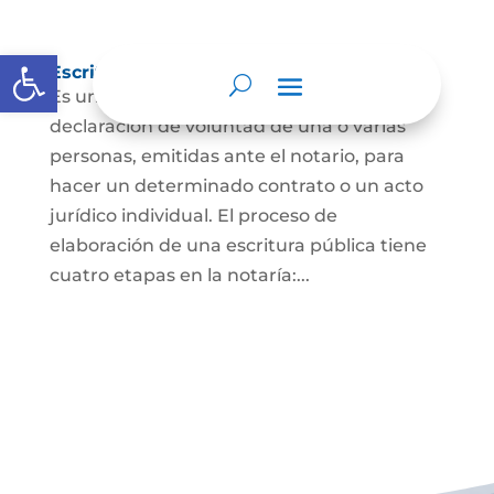
Abrir barra de herramientas
Escritura Pública
Es un documento que contiene la
declaración de voluntad de una o varias
personas, emitidas ante el notario, para
hacer un determinado contrato o un acto
jurídico individual. El proceso de
elaboración de una escritura pública tiene
cuatro etapas en la notaría:...