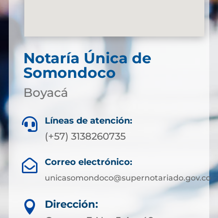
Notaría Única de
Somondoco
Boyacá
Líneas de atención:

(+57) 3138260735
Correo electrónico:

unicasomondoco@supernotariado.gov.co
Dirección:
