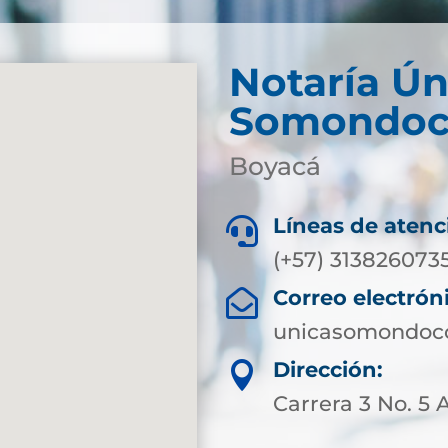
Notaría Ún
Somondo
Boyacá
Líneas de atenc

(+57) 313826073
Correo electrón

unicasomondoco
Dirección:

Carrera 3 No. 5 A