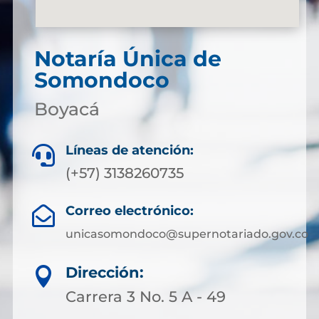
Notaría Única de
Somondoco
Boyacá
Líneas de atención:

(+57) 3138260735
Correo electrónico:

unicasomondoco@supernotariado.gov.co
Dirección:

Carrera 3 No. 5 A - 49