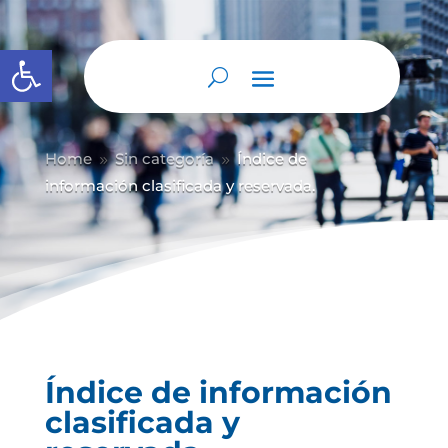
Abrir barra de herramientas
Home
Sin categoría
Índice de
9
9
información clasificada y reservada.
Índice de información
clasificada y