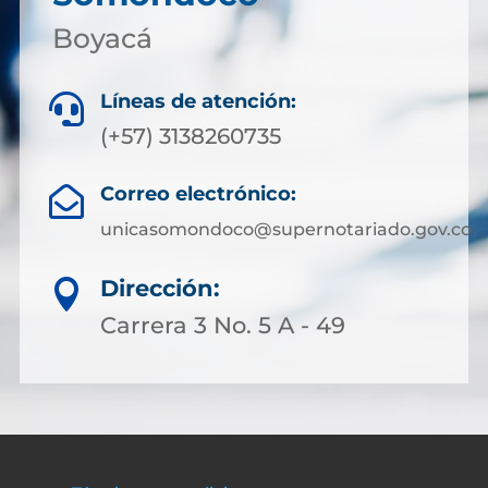
Boyacá
Líneas de atención:

(+57) 3138260735
Correo electrónico:

unicasomondoco@supernotariado.gov.co
Dirección:

Carrera 3 No. 5 A - 49