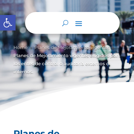
Abrir barra de herramientas
Home
Planes de Mejoramiento vigentes
9
9
Planes de Mejoramiento vigentes exigidos por
los entes de control o auditoría externos o
internos.
Planes de