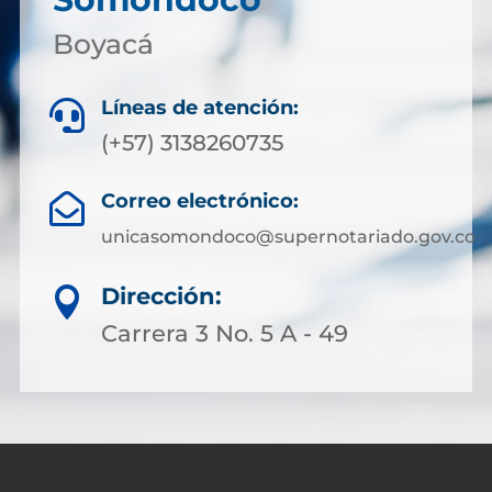
Boyacá
Líneas de atención:

(+57) 3138260735
Correo electrónico:

unicasomondoco@supernotariado.gov.co
Dirección:

Carrera 3 No. 5 A - 49