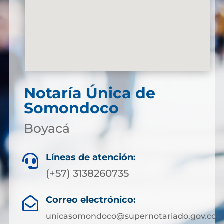
Notaría Única de
Somondoco
Boyacá
Líneas de atención:

(+57) 3138260735
Correo electrónico:

unicasomondoco@supernotariado.gov.co