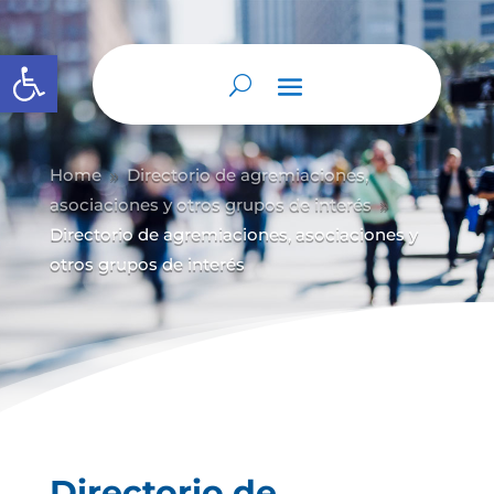
Abrir barra de herramientas
Home
Directorio de agremiaciones,
9
asociaciones y otros grupos de interés
9
Directorio de agremiaciones, asociaciones y
otros grupos de interés
Directorio de